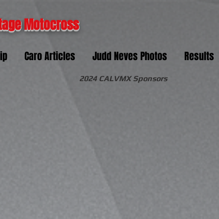
tage Motocross
ip
Caro Articles
Judd Neves Photos
Results
2024 CALVMX Sponsors