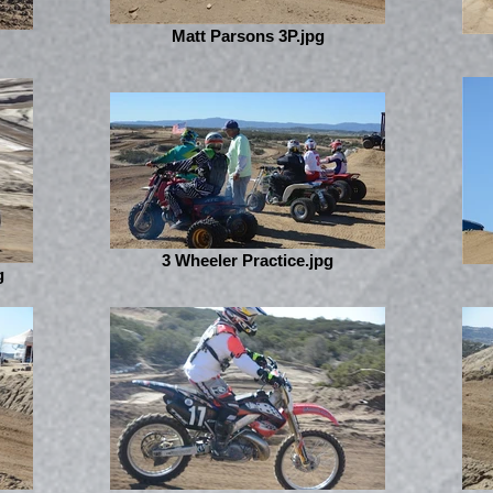
Matt Parsons 3P.jpg
3 Wheeler Practice.jpg
g